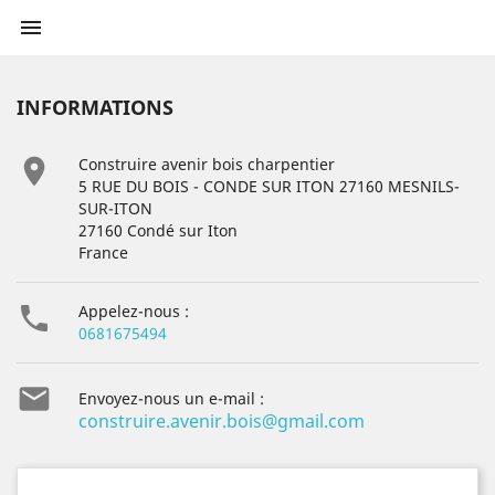

INFORMATIONS

Construire avenir bois charpentier
5 RUE DU BOIS - CONDE SUR ITON 27160 MESNILS-
SUR-ITON
27160 Condé sur Iton
France

Appelez-nous :
0681675494

Envoyez-nous un e-mail :
construire.avenir.bois@gmail.com