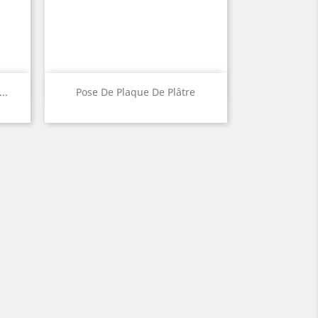
Quick view

..
Pose De Plaque De Plâtre