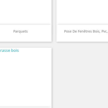
Quick view
Quick view


Parquets
Pose De Fenêtres Bois, Pvc,.