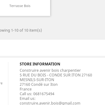
Quick view

Terrasse Bois
wing 1-10 of 10 item(s)
STORE INFORMATION
Construire avenir bois charpentier
5 RUE DU BOIS - CONDE SUR ITON 27160
MESNILS-SUR-ITON
re
27160 Condé sur Iton
France
Call us:
0681675494
Email us:
construire.avenir.bois@gmail.com