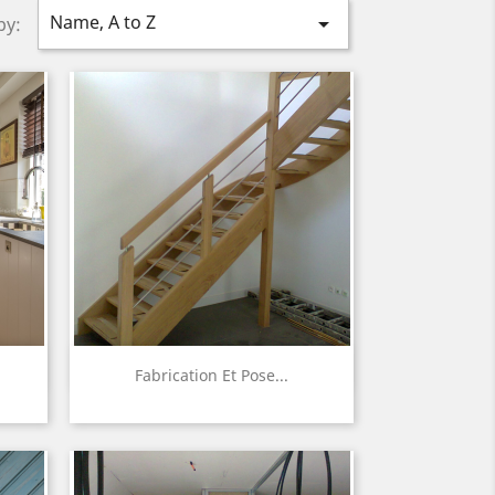
Name, A to Z

by:
Quick view

Fabrication Et Pose...