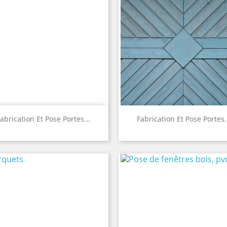
Quick view
Quick view


abrication Et Pose Portes...
Fabrication Et Pose Portes.