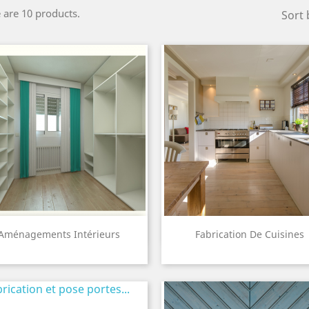
 are 10 products.
Sort 
Quick view
Quick view


Aménagements Intérieurs
Fabrication De Cuisines