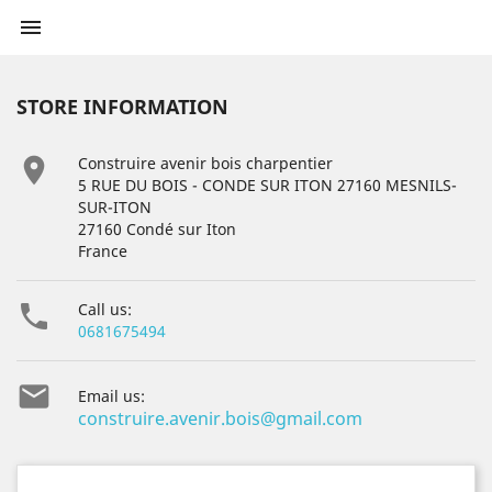

STORE INFORMATION

Construire avenir bois charpentier
5 RUE DU BOIS - CONDE SUR ITON 27160 MESNILS-
SUR-ITON
27160 Condé sur Iton
France

Call us:
0681675494

Email us:
construire.avenir.bois@gmail.com